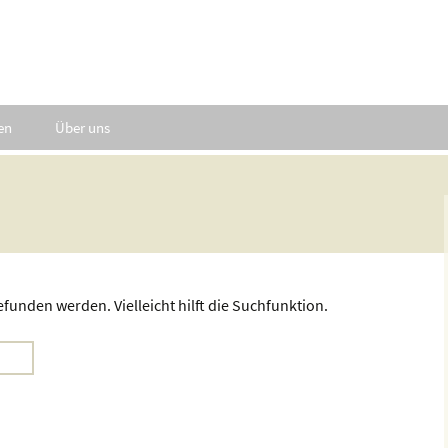
en
Über uns
701.65
Firmeninfo
Verhaltenscodex
Aktuelles
funden werden. Vielleicht hilft die Suchfunktion.
Neutron bei N24
History
Impressum
Datenschutzerklärung