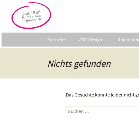
Zum
Startseite
ASIC Design
Lithium-Ion
Inhalt
springen
Ihr Partner
Lade-IC Nµ 
Nichts gefunden
ASIC Technologie
Downloads
Das Gesuchte konnte leider nicht ge
Suchen
nach: